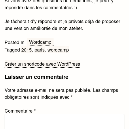
Si vous avez des questions ou demandes, je peux y
répondre dans les commentaires :).
Je tâcherait d’y répondre et je prévois déjà de proposer
une version améliorée de mon atelier.
Wordcamp
Posted in
Tagged
2015
,
paris
,
wordcamp
Navigation
Créer un shortcode avec WordPress
de
Laisser un commentaire
l’article
Votre adresse e-mail ne sera pas publiée.
Les champs
obligatoires sont indiqués avec
*
Commentaire
*