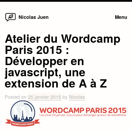
Home
Skip
Nicolas Juen
Menu
to
content
Atelier du Wordcamp
Paris 2015 :
Développer en
javascript, une
extension de A à Z
Posted on
25 janvier 2015
by
Nicolas