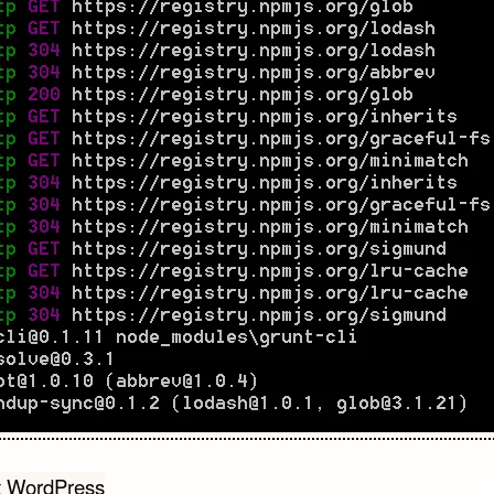
gation
t WordPress