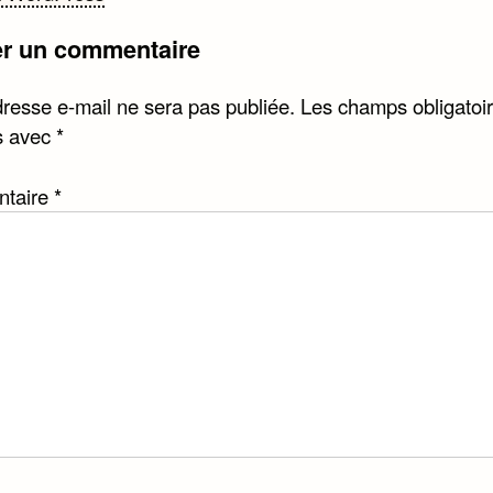
er un commentaire
icle
dresse e-mail ne sera pas publiée.
Les champs obligatoir
s avec
*
taire
*