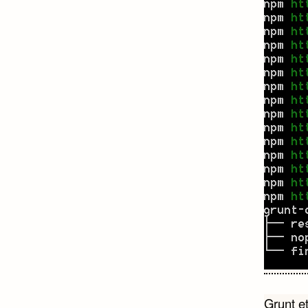
Navi
Grunt e