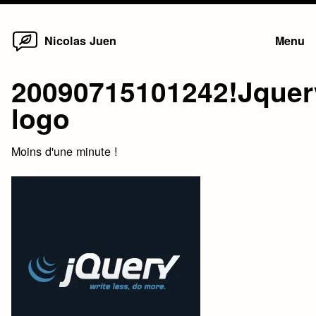
Home
Skip
Nicolas Juen
Menu
to
content
20090715101242!Jquer
logo
Moins d'une minute !