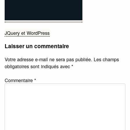
Navigation
JQuery et WordPress
de
Laisser un commentaire
l’article
Votre adresse e-mail ne sera pas publiée.
Les champs
obligatoires sont indiqués avec
*
Commentaire
*